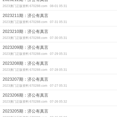
2023澳门正版资料 670288.com
08-01 05:31
2023211期：济公有真言
2023澳门正版资料 670288.com
07-31 05:31
2023210期：济公有真言
2023澳门正版资料 670288.com
07-30 05:31
2023209期：济公有真言
2023澳门正版资料 670288.com
07-29 05:31
2023208期：济公有真言
2023澳门正版资料 670288.com
07-28 05:31
2023207期：济公有真言
2023澳门正版资料 670288.com
07-27 05:31
2023206期：济公有真言
2023澳门正版资料 670288.com
07-26 05:32
2023205期：济公有真言